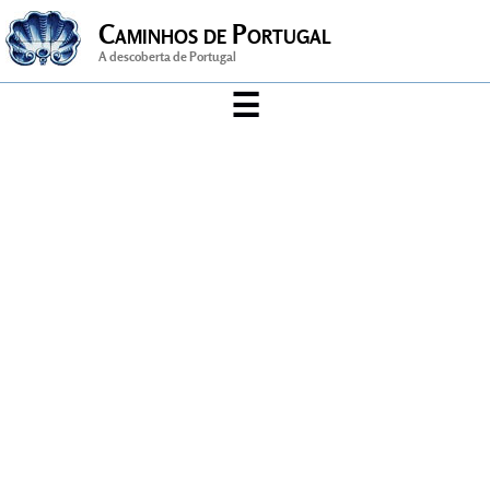
Caminhos de Portugal
A descoberta de Portugal
☰
Arte & Cultura
Artesanato
Cidade
Desporto
gastronomia
História
Música