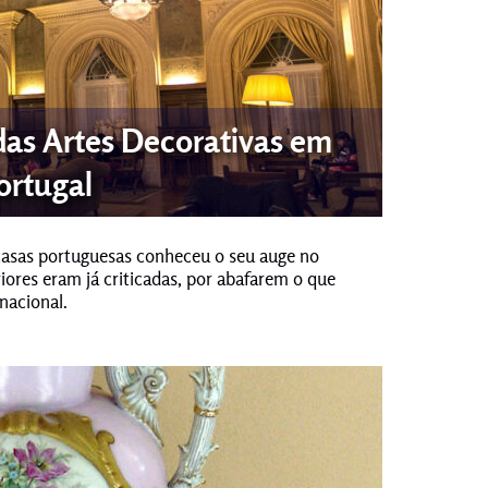
as Artes Decorativas em
ortugal
casas portuguesas conheceu o seu auge no
riores eram já criticadas, por abafarem o que
nacional.