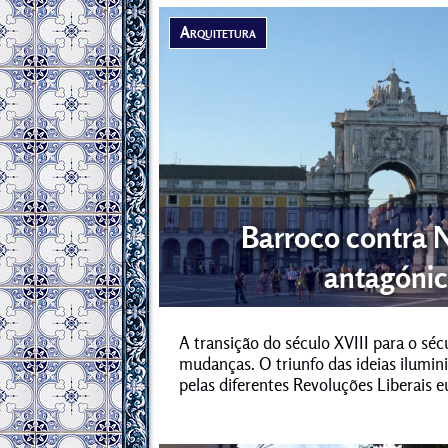
Arquitetura
Barroco contra N
antagónic
A transição do século XVIII para o sé
mudanças. O triunfo das ideias ilumin
pelas diferentes Revoluções Liberais e