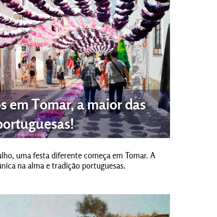
os em Tomar, a maior das
portuguesas!
julho, uma festa diferente começa em Tomar. A
nica na alma e tradição portuguesas.