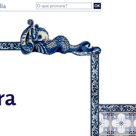
dia
ra