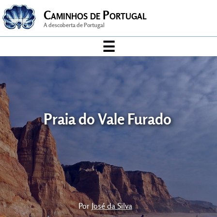
Caminhos de Portugal
A descoberta de Portugal
☰
Arte & Cultura
Artesanato
Cidade
Praia do Vale Furado
Desporto
gastronomia
História
Música
Por
José da Silva