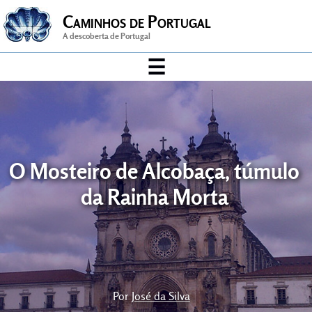
Caminhos de Portugal
A descoberta de Portugal
☰
Arte & Cultura
Artesanato
Cidade
O Mosteiro de Alcobaça, túmulo
da Rainha Morta
Desporto
gastronomia
História
Música
Por
José da Silva