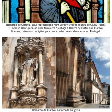
Bernardo de Claraval, aqui representado num vitral visível no museu de Cluny (Paris).
D. Afonso Henriques, ao doar terras em Alcobaça à Ordem de Cister que Claraval
liderava, criava as condições para que a ordem se estabelecesse em Portugal.
Bernardo de Claraval na fachada da igreja