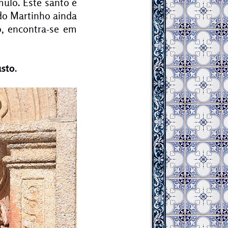
ulo. Este santo é
do Martinho ainda
o, encontra-se em
sto
.