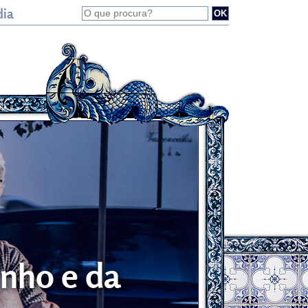
dia
inho e da