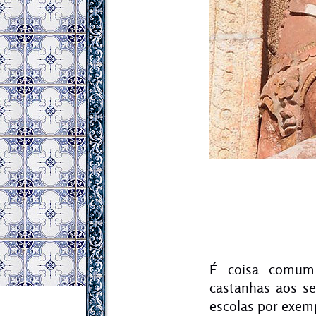
É coisa comum d
castanhas aos s
escolas por exem