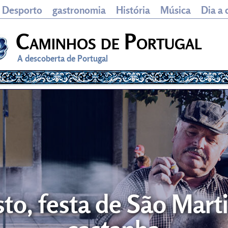
Desporto
gastronomia
História
Música
Dia a 
Caminhos de Portugal
A descoberta de Portugal
o, festa de São Mart