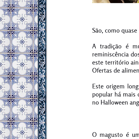
São, como quase 
A tradição é m
reminiscência dos
este território a
Ofertas de aliment
Este origem lon
popular há mais 
no Halloween ang
O magusto é um 