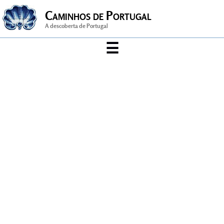
Caminhos de Portugal
A descoberta de Portugal
☰
Arte & Cultura
Artesanato
Cidade
Desporto
gastronomia
História
Música