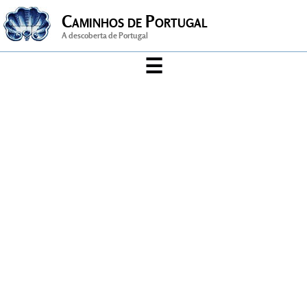
Caminhos de Portugal
A descoberta de Portugal
☰
Arte & Cultura
Artesanato
Cidade
Desporto
gastronomia
História
Música