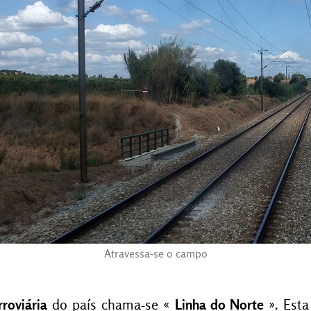
Atravessa-se o campo
rroviária
do país chama-se «
Linha do Norte
». Esta 