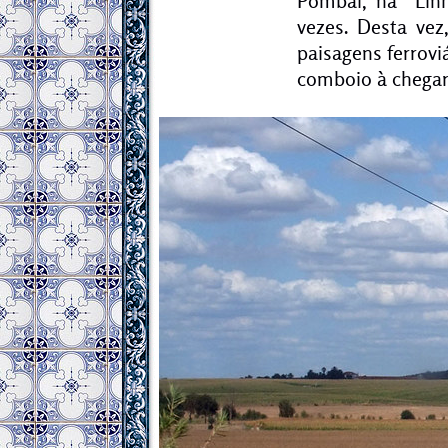
Pombal, na “Lin
vezes. Desta vez
paisagens ferrov
comboio à chegar