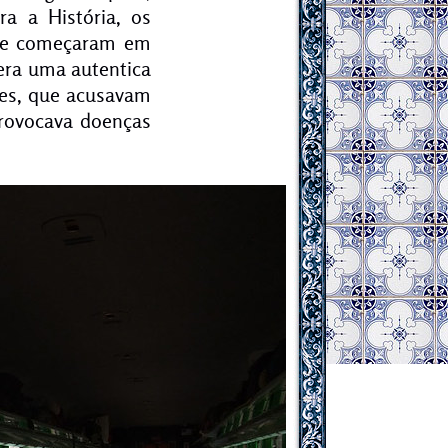
ra a História, os
rte começaram em
 era uma autentica
ses, que acusavam
provocava doenças