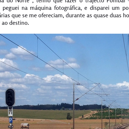
ha do Norte”, tenho que fazer o trajecto Pombal 
, peguei na máquina fotográfica, e disparei um p
iárias que se me ofereciam, durante as quase duas h
 ao destino.