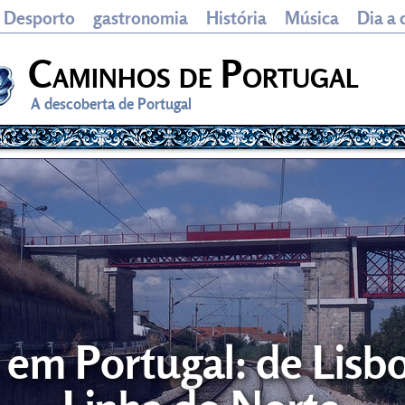
Desporto
gastronomia
História
Música
Dia a 
Caminhos de Portugal
A descoberta de Portugal
em Portugal: de Lisbo